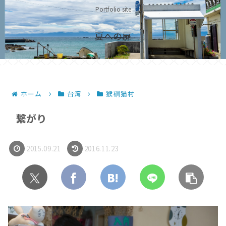
Portfolio site
夏への扉
ホーム
台湾
猴硐猫村
繋がり
2015.09.21
2016.11.23