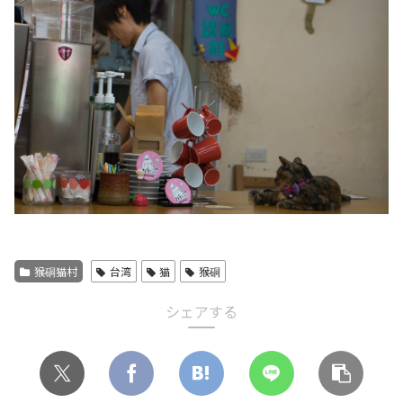
猴硐猫村
台湾
猫
猴硐
シェアする