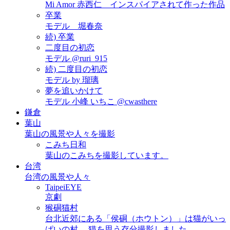
Mi Amor 赤西仁 インスパイアされて作った作品
卒業
モデル 堀春奈
続) 卒業
二度目の初恋
モデル @ruri_915
続) 二度目の初恋
モデル by 瑠璃
夢を追いかけて
モデル 小峰 いちこ @cwasthere
鎌倉
葉山
葉山の風景や人々を撮影
こみち日和
葉山のこみちを撮影しています。
台湾
台湾の風景や人々
TaipeiEYE
京劇
猴硐猫村
台北近郊にある「侯硐（ホウトン）」は猫がいっ
ぱいの村。 猫を思う存分撮影しました。