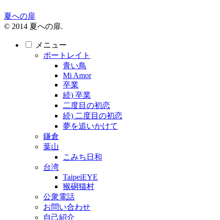
夏への扉
© 2014 夏への扉.
メニュー
ポートレイト
青い鳥
Mi Amor
卒業
続) 卒業
二度目の初恋
続) 二度目の初恋
夢を追いかけて
鎌倉
葉山
こみち日和
台湾
TaipeiEYE
猴硐猫村
公衆電話
お問い合わせ
自己紹介