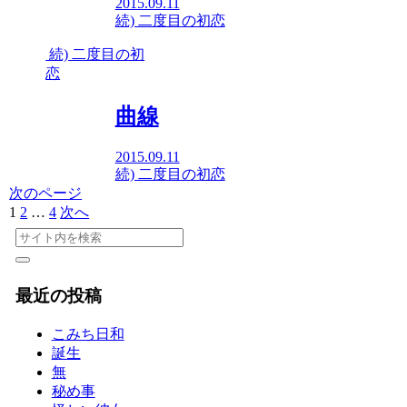
2015.09.11
続) 二度目の初恋
続) 二度目の初
恋
曲線
2015.09.11
続) 二度目の初恋
次のページ
1
2
…
4
次へ
最近の投稿
こみち日和
誕生
無
秘め事