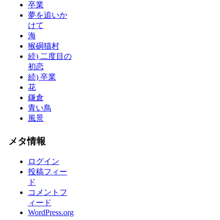
卒業
夢を追いか
けて
海
猴硐猫村
続) 二度目の
初恋
続) 卒業
花
鎌倉
青い鳥
風景
メタ情報
ログイン
投稿フィー
ド
コメントフ
ィード
WordPress.org