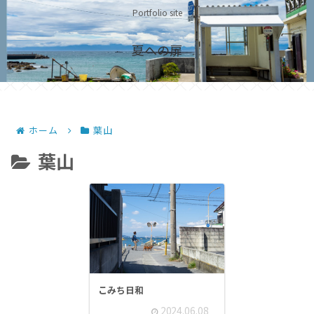
Portfolio site
夏への扉
ホーム
葉山
葉山
こみち日和
2024.06.08