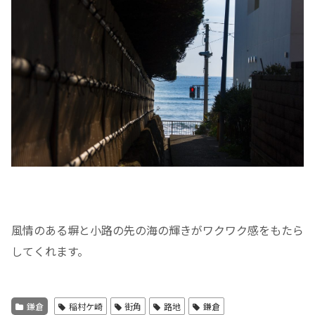
風情のある塀と小路の先の海の輝きがワクワク感をもたら
してくれ
ます。
鎌倉
稲村ケ崎
街角
路地
鎌倉