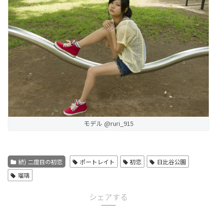
モデル @ruri_915
続) 二度目の初恋
ポートレイト
初恋
日比谷公園
瑠璃
シェアする