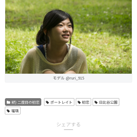
モデル @ruri_915
続) 二度目の初恋
ポートレイト
初恋
日比谷公園
瑠璃
シェアする