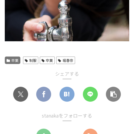
卒業
制服
卒業
堀春奈
シェアする
stanakaをフォローする