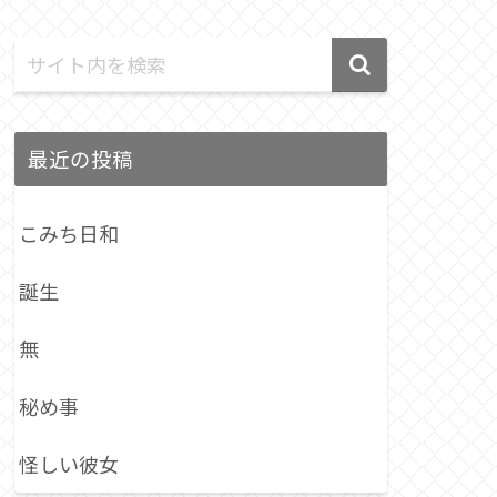
最近の投稿
こみち日和
誕生
無
秘め事
怪しい彼女