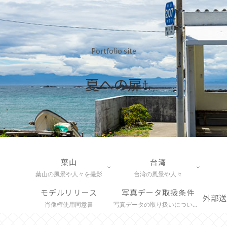
Portfolio site
夏への扉
葉山
台湾
葉山の風景や人々を撮影
台湾の風景や人々
モデルリリース
写真データ取扱条件
肖像権使用同意書
写真データの取り扱いについて説明