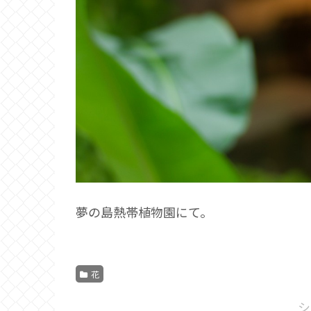
夢の島熱帯植物園にて。
花
シ