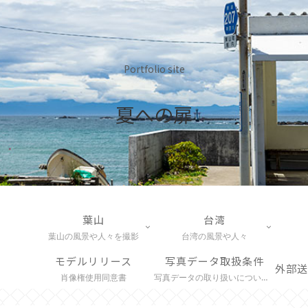
Portfolio site
夏への扉
葉山
台湾
葉山の風景や人々を撮影
台湾の風景や人々
モデルリリース
写真データ取扱条件
肖像権使用同意書
写真データの取り扱いについて説明