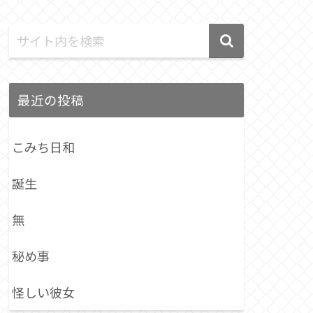
最近の投稿
こみち日和
誕生
無
秘め事
怪しい彼女