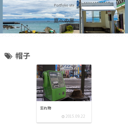
Portfolio site
夏への扉
帽子
忘れ物
2015.09.22