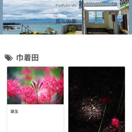
Portfolio site
夏への扉
巾着田
誕生