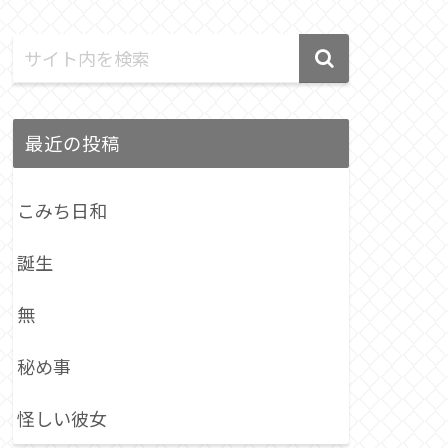
最近の投稿
こみち日和
誕生
無
秘め事
怪しい彼女