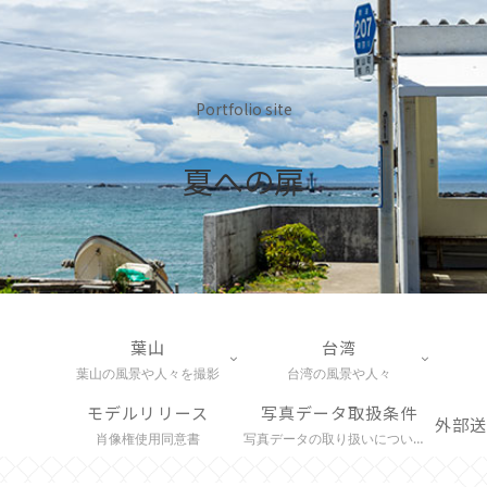
Portfolio site
夏への扉
葉山
台湾
葉山の風景や人々を撮影
台湾の風景や人々
モデルリリース
写真データ取扱条件
肖像権使用同意書
写真データの取り扱いについて説明